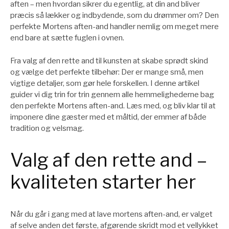
aften – men hvordan sikrer du egentlig, at din and bliver
præcis så lækker og indbydende, som du drømmer om? Den
perfekte Mortens aften-and handler nemlig om meget mere
end bare at sætte fuglen i ovnen.
Fra valg af den rette and til kunsten at skabe sprødt skind
og vælge det perfekte tilbehør: Der er mange små, men
vigtige detaljer, som gør hele forskellen. I denne artikel
guider vi dig trin for trin gennem alle hemmelighederne bag
den perfekte Mortens aften-and. Læs med, og bliv klar til at
imponere dine gæster med et måltid, der emmer af både
tradition og velsmag.
Valg af den rette and –
kvaliteten starter her
Når du går i gang med at lave mortens aften-and, er valget
af selve anden det første, afgørende skridt mod et vellykket