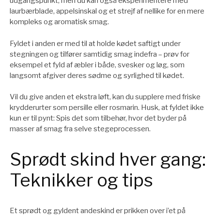
udgangspunkt, men du kan også eksperimentere med
laurbærblade, appelsinskal og et strejf af nellike for en mere
kompleks og aromatisk smag.
Fyldet i anden er med til at holde kødet saftigt under
stegningen og tilfører samtidig smag indefra – prøv for
eksempel et fyld af æbler i både, svesker og løg, som
langsomt afgiver deres sødme og syrlighed til kødet.
Vil du give anden et ekstra løft, kan du supplere med friske
krydderurter som persille eller rosmarin. Husk, at fyldet ikke
kun er til pynt: Spis det som tilbehør, hvor det byder på
masser af smag fra selve stegeprocessen.
Sprødt skind hver gang:
Teknikker og tips
Et sprødt og gyldent andeskind er prikken over i’et på