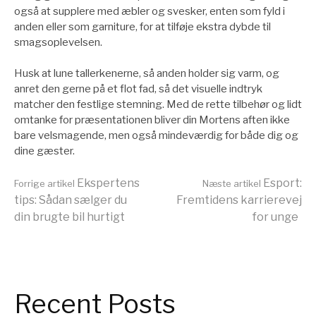
også at supplere med æbler og svesker, enten som fyld i
anden eller som garniture, for at tilføje ekstra dybde til
smagsoplevelsen.
Husk at lune tallerkenerne, så anden holder sig varm, og
anret den gerne på et flot fad, så det visuelle indtryk
matcher den festlige stemning. Med de rette tilbehør og lidt
omtanke for præsentationen bliver din Mortens aften ikke
bare velsmagende, men også mindeværdig for både dig og
dine gæster.
Læs
Ekspertens
Esport:
Forrige artikel
Næste artikel
tips: Sådan sælger du
Fremtidens karrierevej
din brugte bil hurtigt
for unge
videre
Recent Posts