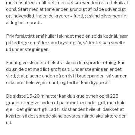
mortensaftens måltidet, men det kræver den rette teknik at
opnå. Start med at tørre anden grundigt af, både udvendigt
og indvendigt, inden du krydrer – fugtigt skind bliver nemlig
aldrig helt sprødt.
Prik forsigtigt små huller i skindet med en spids kødnål, især
på fedtrige områder som bryst og lår, så fedtet kan smelte
ud under stegningen.
For at give skindet et ekstra skub i den sprøde retning, kan
du gnide det med lidt groft salt. Under stegningen er det
vigtigt at placere anden på en rist i bradepanden, så varmen
cirkulerer hele vejen rundt, og fedtet kan dryppe af.
De sidste 15-20 minutter kan du skrue ovnen op til 225
grader eller give anden et par minutter under grill, men hold
øje – det går hurtigt! Lad til sidst anden hvile utildækket et
kvarter, så det sprøde skind bevares, når du skal skære den
ud.