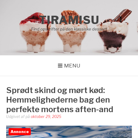
Spring
til
TIRAMISU
indhold
Find opskrifter på den klassiske dessert
MENU
Sprødt skind og mørt kød:
Hemmelighederne bag den
perfekte mortens aften-and
Udgivet af
på
oktober 29, 2025
Annonce