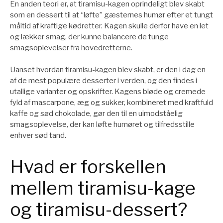
En anden teori er, at tiramisu-kagen oprindeligt blev skabt
som en dessert til at “løfte” gæsternes humør efter et tungt
måltid af kraftige kødretter. Kagen skulle derfor have en let
og lækker smag, der kunne balancere de tunge
smagsoplevelser fra hovedretterne.
Uanset hvordan tiramisu-kagen blev skabt, er den i dag en
af de mest populære desserter i verden, og den findes i
utallige varianter og opskrifter. Kagens bløde og cremede
fyld af mascarpone, æg og sukker, kombineret med kraftfuld
kaffe og sød chokolade, gør den til en uimodståelig
smagsoplevelse, der kan løfte humøret og tilfredsstille
enhver sød tand.
Hvad er forskellen
mellem tiramisu-kage
og tiramisu-dessert?