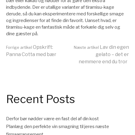
bær eller kakao og nødder for at gøre den ekstra
indbydende. Der er utallige varianter af tiramisu-kage
derude, så du kan eksperimentere med forskellige smage
og ingredienser for at finde din favorit. Uanset hvad, er
tiramisu-kage en fantastisk måde at forkæle dig selv og
dine gæster på.
Læs
Opskrift:
Lav din egen
Forrige artikel
Næste artikel
Panna Cotta med bær
gelato – det er
nemmere end du tror
videre
Recent Posts
Derfor bør nødder være en fast del af din kost
Planlæg den perfekte vin smagning til jeres næste
firmaarrangement.