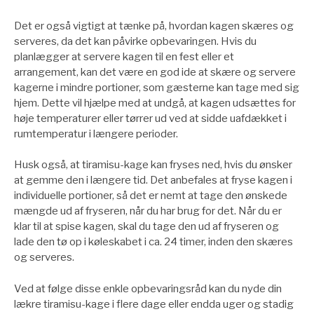
Det er også vigtigt at tænke på, hvordan kagen skæres og
serveres, da det kan påvirke opbevaringen. Hvis du
planlægger at servere kagen til en fest eller et
arrangement, kan det være en god ide at skære og servere
kagerne i mindre portioner, som gæsterne kan tage med sig
hjem. Dette vil hjælpe med at undgå, at kagen udsættes for
høje temperaturer eller tørrer ud ved at sidde uafdækket i
rumtemperatur i længere perioder.
Husk også, at tiramisu-kage kan fryses ned, hvis du ønsker
at gemme den i længere tid. Det anbefales at fryse kagen i
individuelle portioner, så det er nemt at tage den ønskede
mængde ud af fryseren, når du har brug for det. Når du er
klar til at spise kagen, skal du tage den ud af fryseren og
lade den tø op i køleskabet i ca. 24 timer, inden den skæres
og serveres.
Ved at følge disse enkle opbevaringsråd kan du nyde din
lækre tiramisu-kage i flere dage eller endda uger og stadig