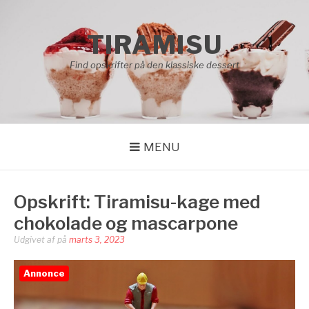
Spring
til
TIRAMISU
indhold
Find opskrifter på den klassiske dessert
MENU
Opskrift: Tiramisu-kage med
chokolade og mascarpone
Udgivet af
på
marts 3, 2023
Annonce