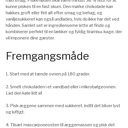
mild smag. Piskefløden skal være mindst 38 % fedt for at
kunne piskes til en fast skum. Den mørke chokolade kan
hakkes groft eller fint alt efter smag og behag, og
vaniljesukkeret kan også undlades, hvis du ikke har det ved
hånden. Samlet set er ingredienserne lette at finde og
kombinerer perfekt til en lækker og fyldig tiramisu-kage, der
vil imponere dine gæster.
Fremgangsmåde
1. Start med at tænde ovnen på 180 grader.
2. Smelt chokoladen i et vandbad eller i mikrobølgeovnen.
Lad den køle lidt af.
3. Pisk æggene sammen med sukkeret, indtil det bliver lyst
og luftigt.
4. Tilsæt mascarponeosten til æggemassen og pisk det