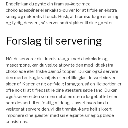
Endelig kan du pynte din tiramisu-kage med
chokoladespåner eller kakao-pulver for at tilføje en ekstra
smag og dekorativt touch. Husk, at tiramisu-kage er en rig
og fyldig dessert, så server små stykker til dine gæster.
Forslag til servering
Når du serverer din tiramisu-kage med chokolade og
mascarpone, kan du vælge at pynte den med lidt ekstra
chokolade eller friske bær på toppen. Du kan også servere
den med en kugle vaniljeis eller et lille glas dessertvin ved
siden af. Kagen er rig og fyldig i smagen, så en lille portion er
ofte nok til at tilfredsstille dine gæsters søde tand. Du kan
også servere den som en del af en større kagebuffet eller
som dessert til en festlig middag. Uanset hvordan du
vælger at servere den, vil din tiramisu-kage helt sikkert
imponere dine gæster med sin elegante smag og bløde
konsistens.