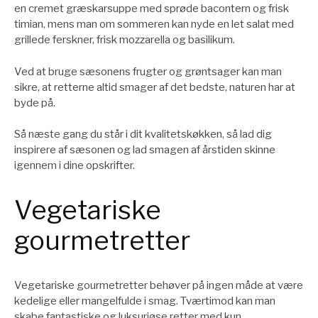
en cremet græskarsuppe med sprøde bacontern og frisk
timian, mens man om sommeren kan nyde en let salat med
grillede ferskner, frisk mozzarella og basilikum.
Ved at bruge sæsonens frugter og grøntsager kan man
sikre, at retterne altid smager af det bedste, naturen har at
byde på.
Så næste gang du står i dit kvalitetskøkken, så lad dig
inspirere af sæsonen og lad smagen af årstiden skinne
igennem i dine opskrifter.
Vegetariske
gourmetretter
Vegetariske gourmetretter behøver på ingen måde at være
kedelige eller mangelfulde i smag. Tværtimod kan man
skabe fantastiske og luksuriøse retter med kun