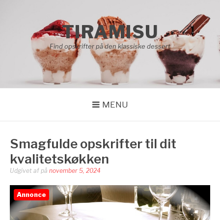
Spring
til
TIRAMISU
indhold
Find opskrifter på den klassiske dessert
MENU
Smagfulde opskrifter til dit
kvalitetskøkken
Udgivet af
på
november 5, 2024
Annonce