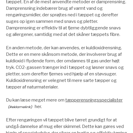
tæppet. En af de mest anvendte metoder er damprensning.
Damprensning indebærer brug af varmt vand og
rengøringsmidler, der sprøjtes ned i tæppet og derefter
suges op igen sammen med snavs og pletter.
Damprensning er effektiv til at fjerne dybtliggende snavs
og allergener, samtidig med at det skåner tæppets fibre.
En anden metode, der kan anvendes, er kuldioxidrensning.
Dette er en mere skånsom metode, der involverer brug af
kuldioxid i flydende form, der omdannes til gas under højt
tryk. CO2-gassen trænger ind i tæppet og løsner snavs og
pletter, som derefter fjernes ved hjælp af en støvsuger.
Kuldioxidrensning er velegnet til mere sarte tæpper og
tæpper af naturmaterialer.
Du kan læse meget mere om
tæpperensningsspecialister
her.
Efter rengøringen vil tæppet blive tørret grundigt for at
undgå dannelse af mug eller skimmel. Dette kan gøres ved
hjælp af specialudstyr, der sikrer en hurtig og effektiv tørring