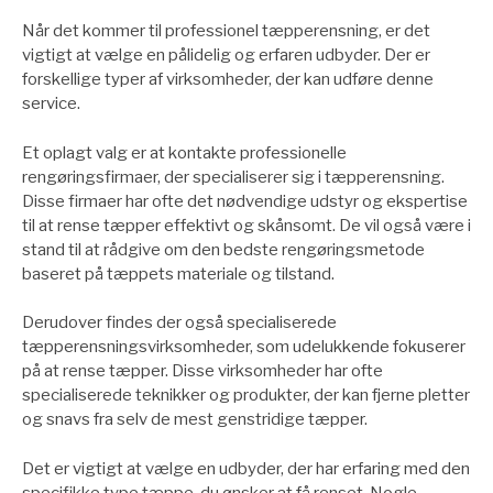
Når det kommer til professionel tæpperensning, er det
vigtigt at vælge en pålidelig og erfaren udbyder. Der er
forskellige typer af virksomheder, der kan udføre denne
service.
Et oplagt valg er at kontakte professionelle
rengøringsfirmaer, der specialiserer sig i tæpperensning.
Disse firmaer har ofte det nødvendige udstyr og ekspertise
til at rense tæpper effektivt og skånsomt. De vil også være i
stand til at rådgive om den bedste rengøringsmetode
baseret på tæppets materiale og tilstand.
Derudover findes der også specialiserede
tæpperensningsvirksomheder, som udelukkende fokuserer
på at rense tæpper. Disse virksomheder har ofte
specialiserede teknikker og produkter, der kan fjerne pletter
og snavs fra selv de mest genstridige tæpper.
Det er vigtigt at vælge en udbyder, der har erfaring med den
specifikke type tæppe, du ønsker at få renset. Nogle