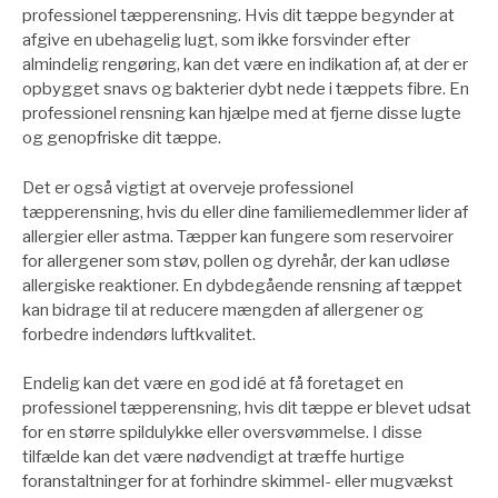
professionel tæpperensning. Hvis dit tæppe begynder at
afgive en ubehagelig lugt, som ikke forsvinder efter
almindelig rengøring, kan det være en indikation af, at der er
opbygget snavs og bakterier dybt nede i tæppets fibre. En
professionel rensning kan hjælpe med at fjerne disse lugte
og genopfriske dit tæppe.
Det er også vigtigt at overveje professionel
tæpperensning, hvis du eller dine familiemedlemmer lider af
allergier eller astma. Tæpper kan fungere som reservoirer
for allergener som støv, pollen og dyrehår, der kan udløse
allergiske reaktioner. En dybdegående rensning af tæppet
kan bidrage til at reducere mængden af allergener og
forbedre indendørs luftkvalitet.
Endelig kan det være en god idé at få foretaget en
professionel tæpperensning, hvis dit tæppe er blevet udsat
for en større spildulykke eller oversvømmelse. I disse
tilfælde kan det være nødvendigt at træffe hurtige
foranstaltninger for at forhindre skimmel- eller mugvækst