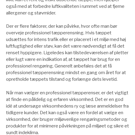
også med at forbedre luftkvaliteten i rummet ved at fjerne
allergener og støvmider.
Der er flere faktorer, der kan påvirke, hvor ofte man bør
overveje professionel tæpperensning. Hvis tæppet
udsættes for intens trafik eller er placeret i et miljø med høj
luftfugtighed eller støv, kan det være nødvendigt at få det
renset hyppigere. Ligeledes kan tilstedeværelsen af pletter
eller lugt være en indikation af, at tæppet har brug for en
professionel rengøring. Generelt anbefales det at få
professionel tæpperensning mindst en gang om året for at
opretholde tæppets tilstand og forlænge dets levetid.
Når man vælger en professionel tæpperenser, er det vigtigt
at finde en pålidelig og erfaren virksomhed. Det er en god
idé at undersøge virksomhedens ry og læse anmeldelser fra
tidligere kunder. Det kan også være en fordel at vælge en
virksomhed, der bruger miljøvenlige rengøringsmetoder og
produkter for at minimere påvirkningen på miljøet og sikre et
sundt indeklima.