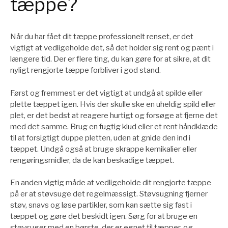
tæppe?
Når du har fået dit tæppe professionelt renset, er det
vigtigt at vedligeholde det, så det holder sig rent og pænt i
længere tid. Der er flere ting, du kan gøre for at sikre, at dit
nyligt rengjorte tæppe forbliver i god stand.
Først og fremmest er det vigtigt at undgå at spilde eller
plette tæppet igen. Hvis der skulle ske en uheldig spild eller
plet, er det bedst at reagere hurtigt og forsøge at fjerne det
med det samme. Brug en fugtig klud eller et rent håndklæde
til at forsigtigt duppe pletten, uden at gnide den ind i
tæppet. Undgå også at bruge skrappe kemikalier eller
rengøringsmidler, da de kan beskadige tæppet.
En anden vigtig måde at vedligeholde dit rengjorte tæppe
på er at støvsuge det regelmæssigt. Støvsugning fjerner
støv, snavs og løse partikler, som kan sætte sig fast i
tæppet og gøre det beskidt igen. Sørg for at bruge en
støvsuger med en børste, der er egnet til tæpper, og