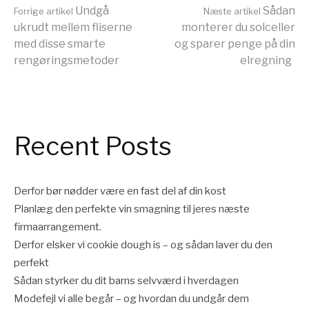
Læs
Undgå
Sådan
Forrige artikel
Næste artikel
ukrudt mellem fliserne
monterer du solceller
med disse smarte
og sparer penge på din
videre
rengøringsmetoder
elregning
Recent Posts
Derfor bør nødder være en fast del af din kost
Planlæg den perfekte vin smagning til jeres næste
firmaarrangement.
Derfor elsker vi cookie dough is – og sådan laver du den
perfekt
Sådan styrker du dit barns selvværd i hverdagen
Modefejl vi alle begår – og hvordan du undgår dem