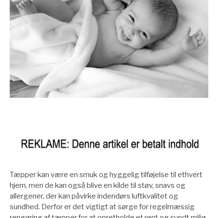
Tæpper kan være en smuk og hyggelig tilføjelse til ethvert
hjem, men de kan også blive en kilde til støv, snavs og
allergener, der kan påvirke indendørs luftkvalitet og
sundhed. Derfor er det vigtigt at sørge for regelmæssig
rengøring af tæpper for at opretholde et rent og sundt miljø