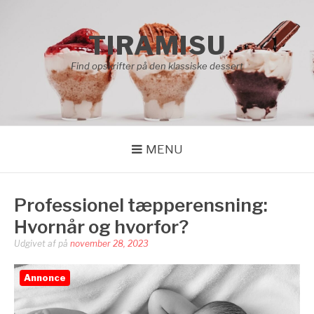
Spring
til
TIRAMISU
indhold
Find opskrifter på den klassiske dessert
MENU
Professionel tæpperensning:
Hvornår og hvorfor?
Udgivet af
på
november 28, 2023
Annonce