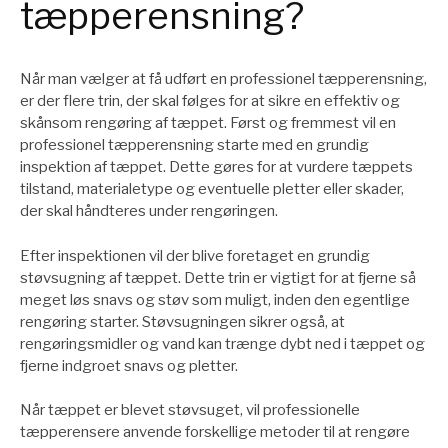
tæpperensning?
Når man vælger at få udført en professionel tæpperensning,
er der flere trin, der skal følges for at sikre en effektiv og
skånsom rengøring af tæppet. Først og fremmest vil en
professionel tæpperensning starte med en grundig
inspektion af tæppet. Dette gøres for at vurdere tæppets
tilstand, materialetype og eventuelle pletter eller skader,
der skal håndteres under rengøringen.
Efter inspektionen vil der blive foretaget en grundig
støvsugning af tæppet. Dette trin er vigtigt for at fjerne så
meget løs snavs og støv som muligt, inden den egentlige
rengøring starter. Støvsugningen sikrer også, at
rengøringsmidler og vand kan trænge dybt ned i tæppet og
fjerne indgroet snavs og pletter.
Når tæppet er blevet støvsuget, vil professionelle
tæpperensere anvende forskellige metoder til at rengøre