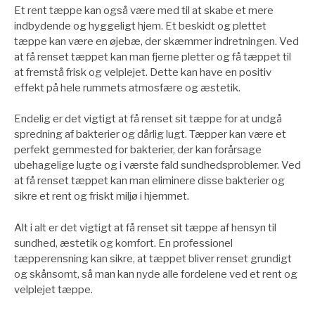
Et rent tæppe kan også være med til at skabe et mere
indbydende og hyggeligt hjem. Et beskidt og plettet
tæppe kan være en øjebæ, der skæmmer indretningen. Ved
at få renset tæppet kan man fjerne pletter og få tæppet til
at fremstå frisk og velplejet. Dette kan have en positiv
effekt på hele rummets atmosfære og æstetik.
Endelig er det vigtigt at få renset sit tæppe for at undgå
spredning af bakterier og dårlig lugt. Tæpper kan være et
perfekt gemmested for bakterier, der kan forårsage
ubehagelige lugte og i værste fald sundhedsproblemer. Ved
at få renset tæppet kan man eliminere disse bakterier og
sikre et rent og friskt miljø i hjemmet.
Alt i alt er det vigtigt at få renset sit tæppe af hensyn til
sundhed, æstetik og komfort. En professionel
tæpperensning kan sikre, at tæppet bliver renset grundigt
og skånsomt, så man kan nyde alle fordelene ved et rent og
velplejet tæppe.