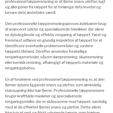
professionel tæpperensning er at fjerne snavs, pletter, lugt
og allergener fra tæppet for at forlænge dets levetid og
bevare dets æstetiske værdi.
Den professionelle tæpperensningsproces indebærer brug
af avanceret udstyr og specialiserede teknikker, der sikrer
en dybdegående og effektiv rengøring af tæppet. Først og
fremmest udføres en grundig inspektion af tæppet for at
identificere eventuelle problemområder og vurdere
tæppets tilstand. Derefter anvendes forskellige
rengøringsmetoder, såsom damprensning, skumrensning
eller kemisk rensning, afhængigt af tæppets materiale og
rengøringsbehov.
En af fordelene ved professionel tæpperensning er, at den
fjerner dybere liggende snavs og pletter, som almindelig
støvsugning ikke kan fjerne. Professionelle tæpperensere
bruger kraftfulde maskiner og specialiserede
rengøringsmidler, der er skånsomme mod tæppet, samtidig
med at de effektivt fjerner snavs og pletter. Dette sikrer
ikke kun et rent og friskt udseende tæppe, men hjælper