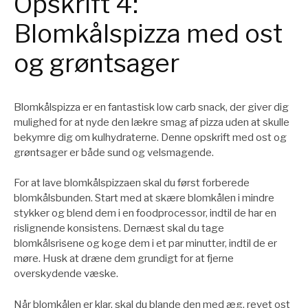
Opskrift 4:
Blomkålspizza med ost
og grøntsager
Blomkålspizza er en fantastisk low carb snack, der giver dig
mulighed for at nyde den lækre smag af pizza uden at skulle
bekymre dig om kulhydraterne. Denne opskrift med ost og
grøntsager er både sund og velsmagende.
For at lave blomkålspizzaen skal du først forberede
blomkålsbunden. Start med at skære blomkålen i mindre
stykker og blend dem i en foodprocessor, indtil de har en
rislignende konsistens. Dernæst skal du tage
blomkålsrisene og koge dem i et par minutter, indtil de er
møre. Husk at dræne dem grundigt for at fjerne
overskydende væske.
Når blomkålen er klar, skal du blande den med æg, revet ost