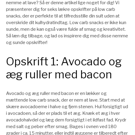
nemme at lave? Så er denne artikel lige noget for dig! Vi
præsenterer dig for seks lækre opskrifter på low carb
snacks, der er perfekte til at tilfredsstille din sult uden at
overskride dit kulhydratindtag. Low carb snacks er ikke kun
sunde, men de kan også være fulde af smag og kreativitet.
Så læn dig tilbage, og lad os inspirere dig med disse nemme
og sunde opskrifter!
Opskrift 1: Avocado og
æg ruller med bacon
Avocado og æg ruller med bacon er en lækker og
mættende low carb snack, der er nem at lave. Start med at
skære avocadoerne i halve og fjern stenen. Hul forsigtigt ud
i avocadoen, så der er plads til et æg. Knæk et æg i hver
avocadohalvdel og læg dem forsigtigt i et ildfast fad. Krydr
med salt og peber efter smag. Bages i ovnen ved 180
grader i ca. 15 minutter, eller indtil æggene er tilberedt efter