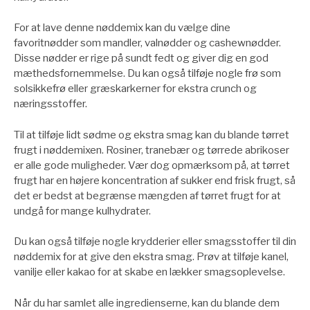
For at lave denne nøddemix kan du vælge dine
favoritnødder som mandler, valnødder og cashewnødder.
Disse nødder er rige på sundt fedt og giver dig en god
mæthedsfornemmelse. Du kan også tilføje nogle frø som
solsikkefrø eller græskarkerner for ekstra crunch og
næringsstoffer.
Til at tilføje lidt sødme og ekstra smag kan du blande tørret
frugt i nøddemixen. Rosiner, tranebær og tørrede abrikoser
er alle gode muligheder. Vær dog opmærksom på, at tørret
frugt har en højere koncentration af sukker end frisk frugt, så
det er bedst at begrænse mængden af ​​tørret frugt for at
undgå for mange kulhydrater.
Du kan også tilføje nogle krydderier eller smagsstoffer til din
nøddemix for at give den ekstra smag. Prøv at tilføje kanel,
vanilje eller kakao for at skabe en lækker smagsoplevelse.
Når du har samlet alle ingredienserne, kan du blande dem