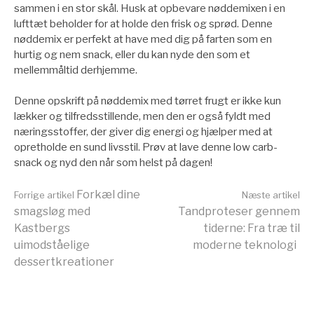
sammen i en stor skål. Husk at opbevare nøddemixen i en
lufttæt beholder for at holde den frisk og sprød. Denne
nøddemix er perfekt at have med dig på farten som en
hurtig og nem snack, eller du kan nyde den som et
mellemmåltid derhjemme.
Denne opskrift på nøddemix med tørret frugt er ikke kun
lækker og tilfredsstillende, men den er også fyldt med
næringsstoffer, der giver dig energi og hjælper med at
opretholde en sund livsstil. Prøv at lave denne low carb-
snack og nyd den når som helst på dagen!
Læs
Forkæl dine
Forrige artikel
Næste artikel
smagsløg med
Tandproteser gennem
Kastbergs
tiderne: Fra træ til
videre
uimodståelige
moderne teknologi
dessertkreationer