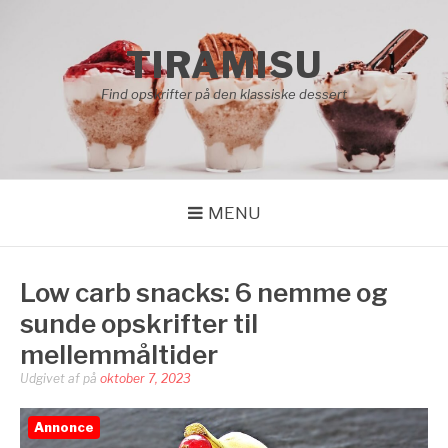
Spring
til
TIRAMISU
indhold
Find opskrifter på den klassiske dessert
MENU
Low carb snacks: 6 nemme og
sunde opskrifter til
mellemmåltider
Udgivet af
på
oktober 7, 2023
Annonce