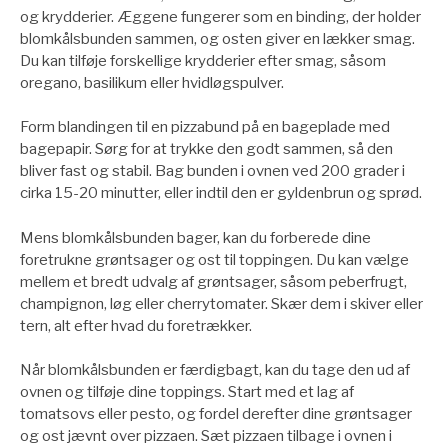
og krydderier. Æggene fungerer som en binding, der holder
blomkålsbunden sammen, og osten giver en lækker smag.
Du kan tilføje forskellige krydderier efter smag, såsom
oregano, basilikum eller hvidløgspulver.
Form blandingen til en pizzabund på en bageplade med
bagepapir. Sørg for at trykke den godt sammen, så den
bliver fast og stabil. Bag bunden i ovnen ved 200 grader i
cirka 15-20 minutter, eller indtil den er gyldenbrun og sprød.
Mens blomkålsbunden bager, kan du forberede dine
foretrukne grøntsager og ost til toppingen. Du kan vælge
mellem et bredt udvalg af grøntsager, såsom peberfrugt,
champignon, løg eller cherrytomater. Skær dem i skiver eller
tern, alt efter hvad du foretrækker.
Når blomkålsbunden er færdigbagt, kan du tage den ud af
ovnen og tilføje dine toppings. Start med et lag af
tomatsovs eller pesto, og fordel derefter dine grøntsager
og ost jævnt over pizzaen. Sæt pizzaen tilbage i ovnen i