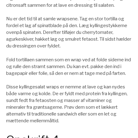
citronsaft sammen for at lave en dressing til salaten.
Nu er det tid til at samle wrapsene. Tag en stor tortilla og
fordel et lag af spinatblade på den. Læg kyllingestykkerne
ovenpå spinaten. Derefter tilføjer du cherrytomater,
agurkeskiver, hakket løg og smulret fetaost. Til sidst hælder
du dressingen over fyldet.
Fold tortillaen sammen som en wrap ved at folde siderne ind
og rulle den stramt sammen. Du kan evt. pakke den ind i
bagepapir eller folie, så den er nem at tage med på farten.
Disse kyllingesalat wraps er nemme at lave og kan nydes
både varme og kolde. De er fyldt med protein fra kyllingen,
sundt fedt fra fetaosten og masser af vitaminer og
mineraler fra grøntsagerne. Prøv dem som et lækkert
alternativ til traditionelle sandwich eller som en let og
mættende mellemmåltid.