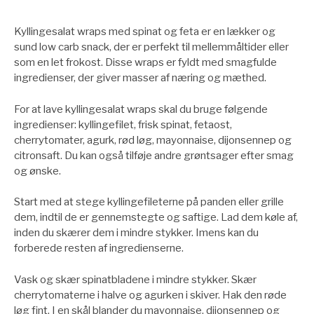
Kyllingesalat wraps med spinat og feta er en lækker og
sund low carb snack, der er perfekt til mellemmåltider eller
som en let frokost. Disse wraps er fyldt med smagfulde
ingredienser, der giver masser af næring og mæthed.
For at lave kyllingesalat wraps skal du bruge følgende
ingredienser: kyllingefilet, frisk spinat, fetaost,
cherrytomater, agurk, rød løg, mayonnaise, dijonsennep og
citronsaft. Du kan også tilføje andre grøntsager efter smag
og ønske.
Start med at stege kyllingefileterne på panden eller grille
dem, indtil de er gennemstegte og saftige. Lad dem køle af,
inden du skærer dem i mindre stykker. Imens kan du
forberede resten af ingredienserne.
Vask og skær spinatbladene i mindre stykker. Skær
cherrytomaterne i halve og agurken i skiver. Hak den røde
løg fint. I en skål blander du mayonnaise, dijonsennep og