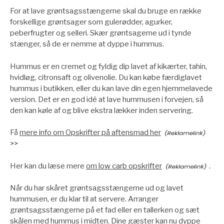
For at lave grøntsagsstængerne skal du bruge en række
forskellige grøntsager som gulerødder, agurker,
peberfrugter og selleri. Skær grøntsagerne ud i tynde
stænger, så de er nemme at dyppe i hummus.
Hummus er en cremet og fyldig dip lavet af kikærter, tahin,
hvidløg, citronsaft og olivenolie. Du kan købe færdiglavet
hummus i butikken, eller du kan lave din egen hjemmelavede
version. Det er en god idé at lave hummusen i forvejen, så
den kan køle af og blive ekstra lækker inden servering.
Få
mere info om Opskrifter på aftensmad her
>>
Her kan du læse mere
om low carb opskrifter
.
Når du har skåret grøntsagsstængerne ud og lavet
hummusen, er du klar til at servere. Arranger
grøntsagsstængerne på et fad eller en tallerken og sæt
skålen med hummus i midten. Dine gæster kan nu dyppe