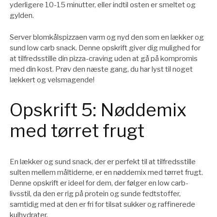
yderligere 10-15 minutter, eller indtil osten er smeltet og
gylden.
Server blomkålspizzaen varm og nyd den som en lækker og
sund low carb snack. Denne opskrift giver dig mulighed for
at tilfredsstille din pizza-craving uden at gå på kompromis
med din kost. Prøv den næste gang, du har lyst til noget
lækkert og velsmagende!
Opskrift 5: Nøddemix
med tørret frugt
En lækker og sund snack, der er perfekt til at tilfredsstille
sulten mellem måltiderne, er en nøddemix med tørret frugt.
Denne opskrift er ideel for dem, der følger en low carb-
livsstil, da den er rig på protein og sunde fedtstoffer,
samtidig med at den er fri for tilsat sukker og raffinerede
kulhydrater.