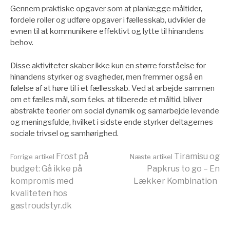
Gennem praktiske opgaver som at planlægge måltider,
fordele roller og udføre opgaver i fællesskab, udvikler de
evnen til at kommunikere effektivt og lytte til hinandens
behov.
Disse aktiviteter skaber ikke kun en større forståelse for
hinandens styrker og svagheder, men fremmer også en
følelse af at høre til i et fællesskab. Ved at arbejde sammen
om et fælles mål, som f.eks. at tilberede et måltid, bliver
abstrakte teorier om social dynamik og samarbejde levende
og meningsfulde, hvilket i sidste ende styrker deltagernes
sociale trivsel og samhørighed.
Læs
Frost på
Tiramisu og
Forrige artikel
Næste artikel
budget: Gå ikke på
Papkrus to go – En
kompromis med
Lækker Kombination
videre
kvaliteten hos
gastroudstyr.dk