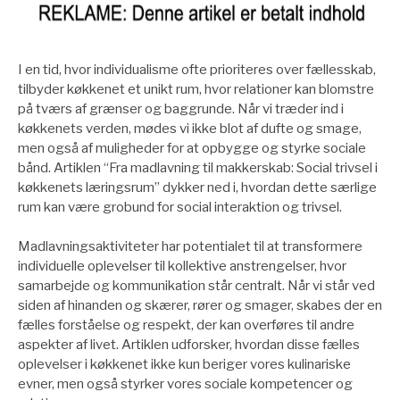
I en tid, hvor individualisme ofte prioriteres over fællesskab,
tilbyder køkkenet et unikt rum, hvor relationer kan blomstre
på tværs af grænser og baggrunde. Når vi træder ind i
køkkenets verden, mødes vi ikke blot af dufte og smage,
men også af muligheder for at opbygge og styrke sociale
bånd. Artiklen “Fra madlavning til makkerskab: Social trivsel i
køkkenets læringsrum” dykker ned i, hvordan dette særlige
rum kan være grobund for social interaktion og trivsel.
Madlavningsaktiviteter har potentialet til at transformere
individuelle oplevelser til kollektive anstrengelser, hvor
samarbejde og kommunikation står centralt. Når vi står ved
siden af hinanden og skærer, rører og smager, skabes der en
fælles forståelse og respekt, der kan overføres til andre
aspekter af livet. Artiklen udforsker, hvordan disse fælles
oplevelser i køkkenet ikke kun beriger vores kulinariske
evner, men også styrker vores sociale kompetencer og