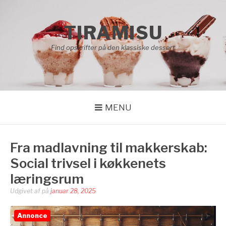
Spring
til
TIRAMISU
indhold
Find opskrifter på den klassiske dessert
MENU
Fra madlavning til makkerskab:
Social trivsel i køkkenets
læringsrum
Udgivet af
på
januar 28, 2025
Annonce