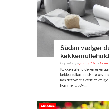
Sådan vælger du
køkkenrulleholde
Udgivet af
på
juni 16, 2023
i
Tirami
Køkkenrulleholderen er en uun
køkkenrullen handy og organi
kan det være svært at vælge d
kommer OyOy…
Annonce