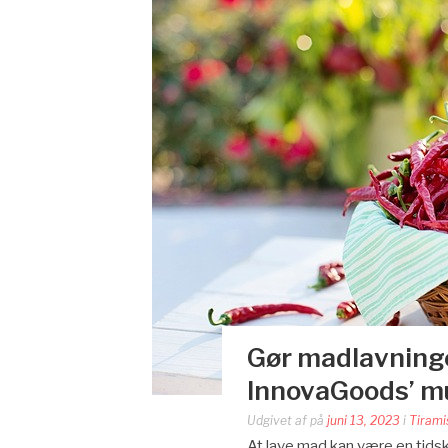
Gør madlavninge
InnovaGoods’ mul
Udgivet af
på
juni 13, 2023
i
Tirami
At lave mad kan være en tid