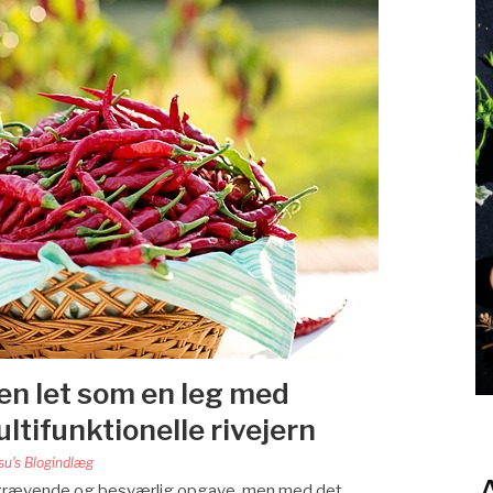
n let som en leg med
tifunktionelle rivejern
su's Blogindlæg
skrævende og besværlig opgave, men med det