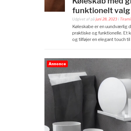
Køleskab med gla
funktionelt valg 
Udgivet af
på
juni 28, 2023
i
Tirami
Køleskabe er en uundværlig d
praktiske og funktionelle. Et
og tilføjer en elegant touch til
Annonce