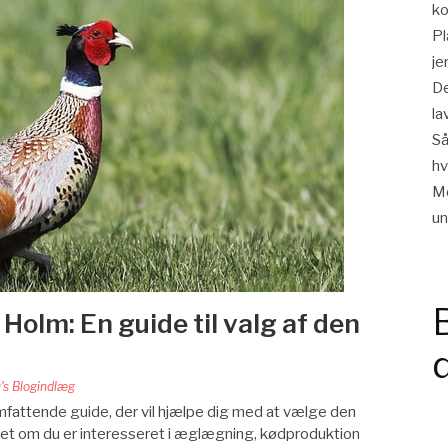
ko
Pl
je
De
la
Så
h
Mo
u
Holm: En guide til valg af den
's Blogindlæg
mfattende guide, der vil hjælpe dig med at vælge den
nset om du er interesseret i æglægning, kødproduktion