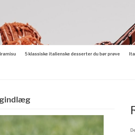
tiramisu
5 klassiske italienske desserter du bør prøve
It
ogindlæg
De