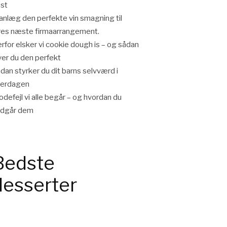
st
anlæg den perfekte vin smagning til
res næste firmaarrangement.
rfor elsker vi cookie dough is – og sådan
ver du den perfekt
dan styrker du dit barns selvværd i
verdagen
defejl vi alle begår – og hvordan du
ndgår dem
Bedste
desserter