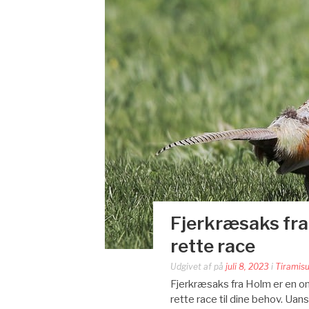
Fjerkræsaks fra 
rette race
Udgivet af
på
juli 8, 2023
i
Tiramisu
Fjerkræsaks fra Holm er en o
rette race til dine behov. Ua