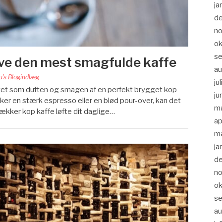
ja
d
n
ok
s
lave den mest smagfulde kaffe
a
u's Blogindlæg
ju
intet som duften og smagen af en perfekt brygget kop
ju
er en stærk espresso eller en blød pour-over, kan det
m
lækker kop kaffe løfte dit daglige…
ap
m
ja
d
n
ok
s
au