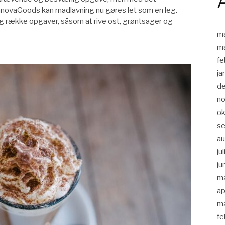
a InnovaGoods kan madlavning nu gøres let som en leg.
ang række opgaver, såsom at rive ost, grøntsager og
m
m
fe
ja
d
n
ok
s
a
ju
ju
m
ap
m
fe