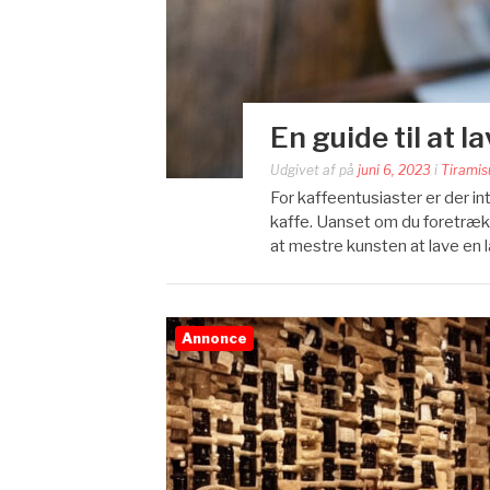
En guide til at 
Udgivet af
på
juni 6, 2023
i
Tiramis
For kaffeentusiaster er der 
kaffe. Uanset om du foretrækk
at mestre kunsten at lave en 
Annonce