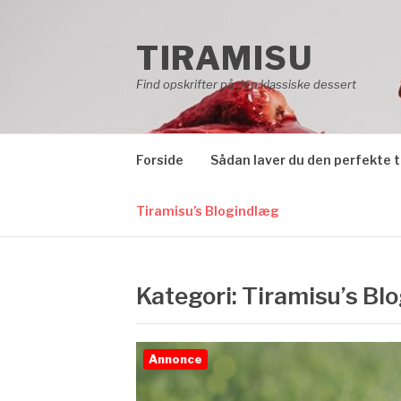
Spring
til
TIRAMISU
indhold
Find opskrifter på den klassiske dessert
Forside
Sådan laver du den perfekte 
Tiramisu’s Blogindlæg
Kategori:
Tiramisu’s Bl
Annonce