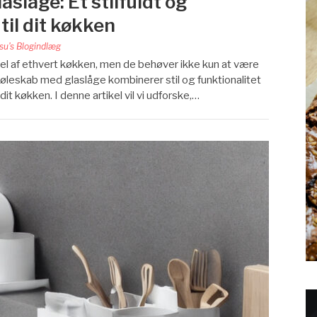
slåge: Et stilfuldt og
til dit køkken
su's Blogindlæg
el af ethvert køkken, men de behøver ikke kun at være
 køleskab med glaslåge kombinerer stil og funktionalitet
 dit køkken. I denne artikel vil vi udforske,…